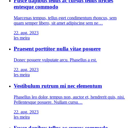
Fusce dapibus tellus ac cursus tellus ltricies
entesque commodo
Maecenas tempus, tellus eget condimentum rhoncus, sem
quam semper libero, sit amet adipiscing sem ne…
22. aug. 2023
les meira
Praesent porttitor nulla vitae posuere
Donec posuere vulputate arcu. Phasellus a est.
22. aug. 2023
les meira
Vestibulum rutrum mi nec elementum
Phasellus leo dolor, tempus non, auctor et, hendrerit quis, nisi.
Pellentesque posuere. Nullam cursu…
22. aug. 2023
les meira
Fusce dapibus tellus ac cursus commodo