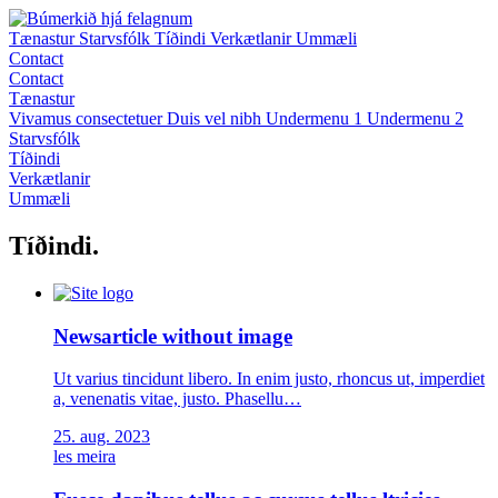
Tænastur
Starvsfólk
Tíðindi
Verkætlanir
Ummæli
Contact
Contact
Tænastur
Vivamus consectetuer
Duis vel nibh
Undermenu 1
Undermenu 2
Starvsfólk
Tíðindi
Verkætlanir
Ummæli
Tíðindi
.
Newsarticle without image
Ut varius tincidunt libero. In enim justo, rhoncus ut, imperdiet
a, venenatis vitae, justo. Phasellu…
25. aug. 2023
les meira