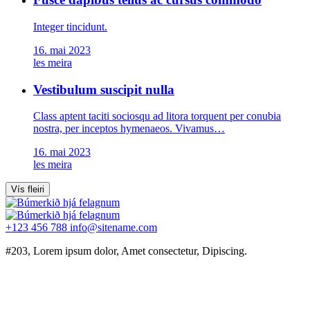
Integer tincidunt.
16. mai 2023
les meira
Vestibulum suscipit nulla
Class aptent taciti sociosqu ad litora torquent per conubia
nostra, per inceptos hymenaeos. Vivamus…
16. mai 2023
les meira
Vís fleiri
+123 456 788
info@sitename.com
#203, Lorem ipsum dolor, Amet consectetur, Dipiscing.